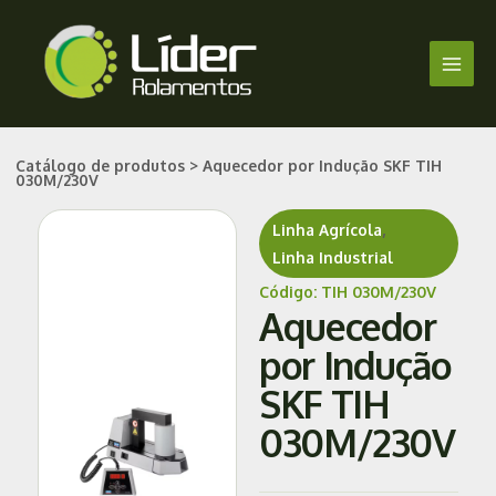
Ir
Main
para
Men
o
conteúdo
Catálogo de produtos > Aquecedor por Indução SKF TIH
030M/230V
Linha Agrícola
,
Linha Industrial
Código: TIH 030M/230V
Aquecedor
por Indução
SKF TIH
030M/230V