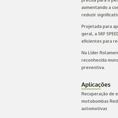
precisa para o p
aumentando a conf
reduzir significa
Projetada para ap
geral, a SKF SPE
eficientes para r
Na Líder Rolamen
reconhecida mund
preventiva.
Aplicações
Recuperação de e
motobombas Redut
automotivas