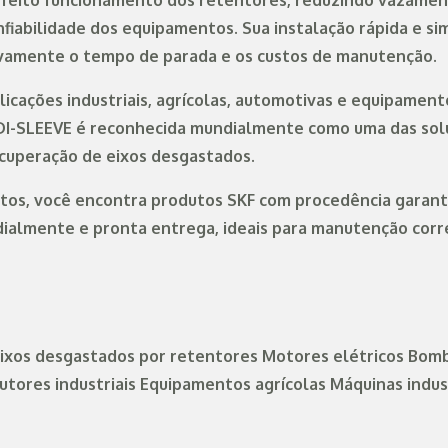
erfeito funcionamento dos retentores, reduzindo vazamen
iabilidade dos equipamentos. Sua instalação rápida e si
tivamente o tempo de parada e os custos de manutenção.
licações industriais, agrícolas, automotivas e equipamen
EDI-SLEEVE é reconhecida mundialmente como uma das sol
ecuperação de eixos desgastados.
tos, você encontra produtos SKF com procedência garant
ialmente e pronta entrega, ideais para manutenção corr
ixos desgastados por retentores Motores elétricos Bom
ores industriais Equipamentos agrícolas Máquinas indust