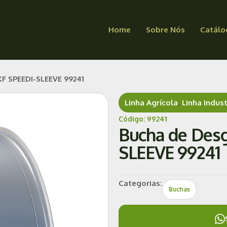
Home
Sobre Nós
Catálo
F SPEEDI-SLEEVE 99241
Linha Agrícola
,
Linha Indust
Código: 99241
Bucha de Desg
SLEEVE 99241
Categorias:
Buchas