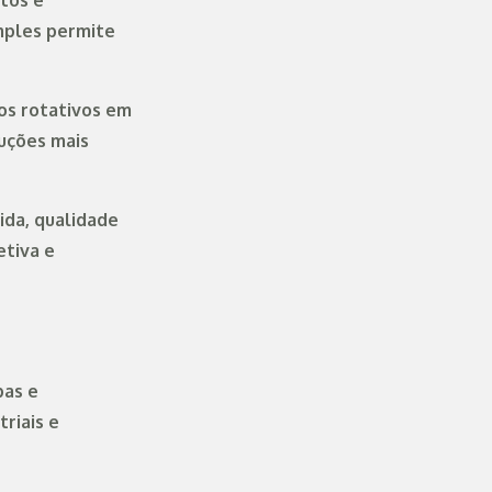
tos e
mples permite
tos rotativos em
uções mais
ida, qualidade
etiva e
bas e
riais e