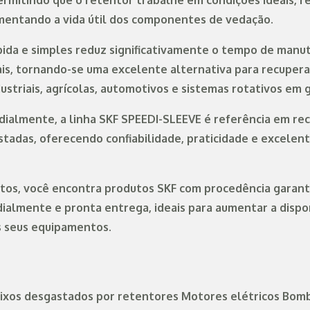
permitindo que o retentor trabalhe em condições ideais, 
entando a vida útil dos componentes de vedação.
pida e simples reduz significativamente o tempo de manu
is, tornando-se uma excelente alternativa para recuper
striais, agrícolas, automotivos e sistemas rotativos em g
ialmente, a linha SKF SPEEDI-SLEEVE é referência em re
stadas, oferecendo confiabilidade, praticidade e excelent
tos, você encontra produtos SKF com procedência garant
almente e pronta entrega, ideais para aumentar a dispon
s seus equipamentos.
ixos desgastados por retentores Motores elétricos Bom