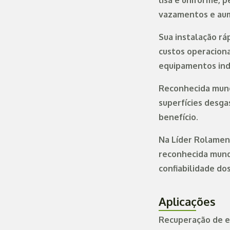
lisa e uniforme, 
vazamentos e aum
Sua instalação rá
custos operaciona
equipamentos indu
Reconhecida mund
superfícies desga
benefício.
Na Líder Rolamen
reconhecida mundi
confiabilidade do
Aplicações
Recuperação de e