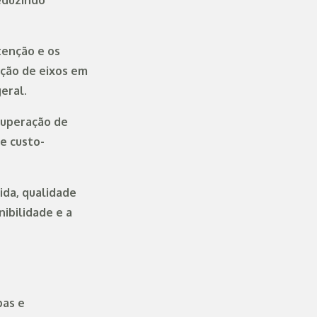
reduzindo
tenção e os
ação de eixos em
eral.
cuperação de
e custo-
ida, qualidade
ibilidade e a
bas e