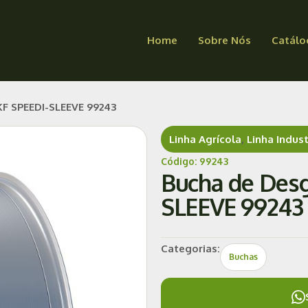
Home
Sobre Nós
Catálo
KF SPEEDI-SLEEVE 99243
Linha Agrícola
,
Linha Indust
Código: 99243
Bucha de Desg
SLEEVE 99243
Categorias:
Buchas