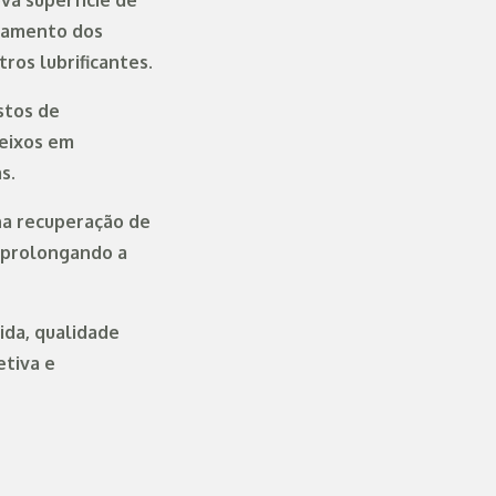
va superfície de
onamento dos
ros lubrificantes.
stos de
eixos em
s.
na recuperação de
 prolongando a
ida, qualidade
etiva e