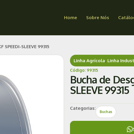
Home
Sobre Nós
Catálo
F SPEEDI-SLEEVE 99315
Linha Agrícola
,
Linha Indust
Código: 99315
Bucha de Desg
SLEEVE 99315
Categorias:
Buchas