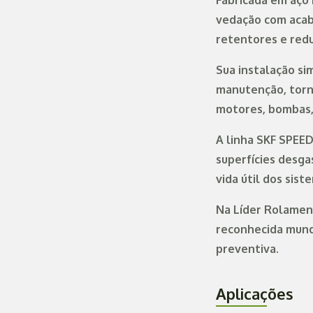
Fabricada em aço 
vedação com acab
retentores e redu
Sua instalação s
manutenção, torn
motores, bombas, 
A linha SKF SPEED
superfícies desg
vida útil dos sis
Na Líder Rolamen
reconhecida mund
preventiva.
Aplicações