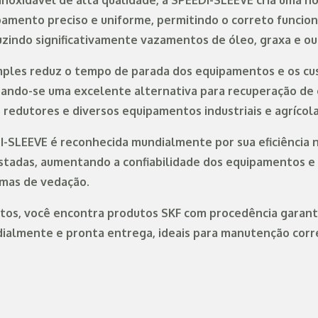
inoxidável de alta qualidade, a SPEEDI-SLEEVE cria uma no
amento preciso e uniforme, permitindo o correto funci
zindo significativamente vazamentos de óleo, graxa e out
imples reduz o tempo de parada dos equipamentos e os cu
ando-se uma excelente alternativa para recuperação de 
redutores e diversos equipamentos industriais e agrícola
I-SLEEVE é reconhecida mundialmente por sua eficiência 
astadas, aumentando a confiabilidade dos equipamentos e
temas de vedação.
tos, você encontra produtos SKF com procedência garant
ialmente e pronta entrega, ideais para manutenção corr