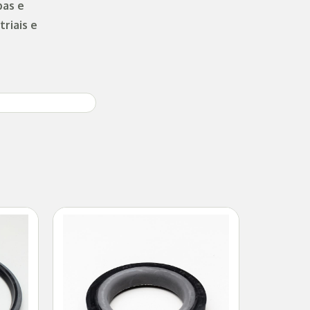
bas e
riais e