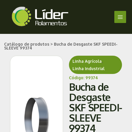
Ir
Main
para
Men
o
conteúdo
Catálogo de produtos > Bucha de Desgaste SKF SPEEDI-
SLEEVE 99374
Linha Agrícola
,
Linha Industrial
Código: 99374
Bucha de
Desgaste
SKF SPEEDI-
SLEEVE
99374