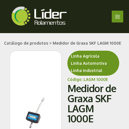
Ir
Main
para
Men
o
conteúdo
Catálogo de produtos > Medidor de Graxa SKF LAGM 1000E
Linha Agrícola
,
Linha Automotiva
,
Linha Industrial
Código: LAGM 1000E
Medidor de
Graxa SKF
LAGM
1000E